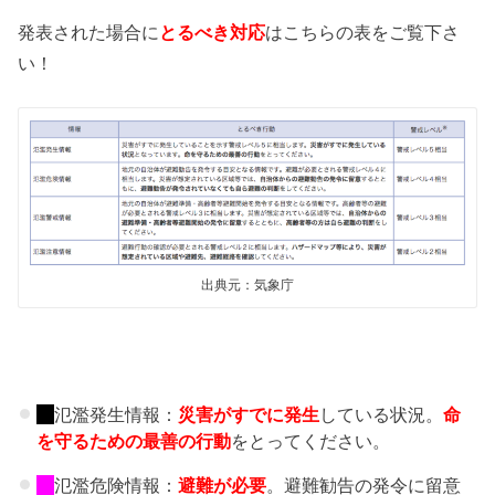
発表された場合に
とるべき対応
はこちらの表をご覧下さ
い！
出典元：気象庁
氾濫発生情報：
災害がすでに発生
している状況。
命
を守るための最善の行動
をとってください。
氾濫危険情報：
避難が必要
。避難勧告の発令に留意