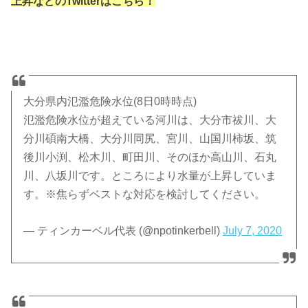
上昇などのTwitterはこちら！
大分県内氾濫危険水位(8日0時時点)
氾濫危険水位が超えている河川は、大分市祓川、大
分川碩南大橋、大分川同尻、宮川、山国川柿坂、筑
後川小渕、松木川、町田川、そのほか高山川、石丸
川、八坂川です。ところにより水量が上昇していま
す。※焦らずベストな対応を検討してください。
— ティンカーベル代表 (@npotinkerbell)
July 7, 2020