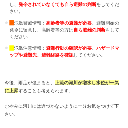
し、
発令されていなくても自ら避難の判断
をしてくだ
さい。
氾濫警戒情報：
高齢者等の避難
が必要
。避難開始の
発令に留意し、高齢者等の方は
自ら避難の判断
をして
ください
氾濫注意情報：
避難行動の確認が必要
。
ハザードマ
ップや避難先、
避難経路を確認
してください。
今後、雨足が強まると、
上流の河川が増水し水位が一気
に上昇
することも考えられます。
むやみに河川には近づかないように十分お気をつけて下
さい。