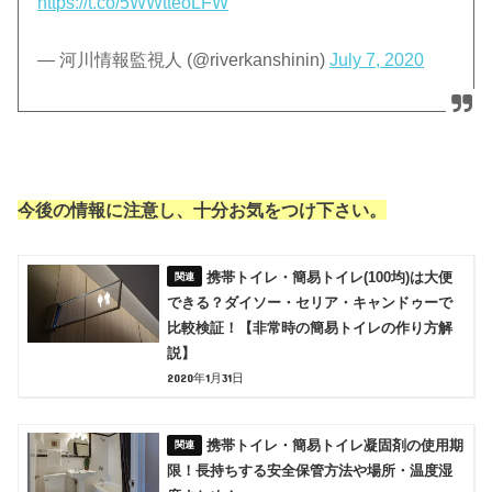
https://t.co/5WWtteoLFW
— 河川情報監視人 (@riverkanshinin)
July 7, 2020
今後の情報に注意し、十分お気をつけ下さい。
携帯トイレ・簡易トイレ(100均)は大便
できる？ダイソー・セリア・キャンドゥーで
比較検証！【非常時の簡易トイレの作り方解
説】
2020年1月31日
携帯トイレ・簡易トイレ凝固剤の使用期
限！長持ちする安全保管方法や場所・温度湿