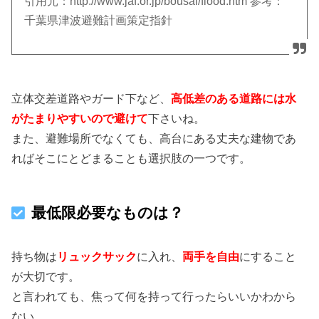
引用元：http://www.jaf.or.jp/bousai/flood.htm 参考：
千葉県津波避難計画策定指針
立体交差道路やガード下など、
高低差のある道路には水
がたまりやすいので避けて
下さいね。
また、避難場所でなくても、高台にある丈夫な建物であ
ればそこにとどまることも選択肢の一つです。
最低限必要なものは？
持ち物は
リュックサック
に入れ、
両手を自由
にすること
が大切です。
と言われても、焦って何を持って行ったらいいかわから
ない。。。