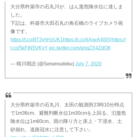
大分県杵築市の石丸川が、はん濫危険水位に達しま
した。
下記は、杵築市大田石丸の角石橋のライブカメラ画
像です。
https://t.co/8T3yhHzUK1
https://t.co/ljAiwA400V
https://
t.co/5kFtN5VKyY
pic.twitter.com/qnqZX4ZdQ8
— 晴川雨読 (@Seisenudoku)
July 7, 2020
大分県杵築市の石丸川、太田の観測所23時10分時点
で1m36cm、避難判断水位1m30cmを上回る。氾濫危
険水位は1m60cm。雨の降り方と床上・下浸水、土
砂崩れ、道路冠水に注意して下さい。