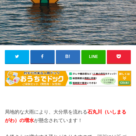
LINE
局地的な大雨により、大分県を流れる
石丸川
（いしまる
がわ
）の増水
が懸念されています！