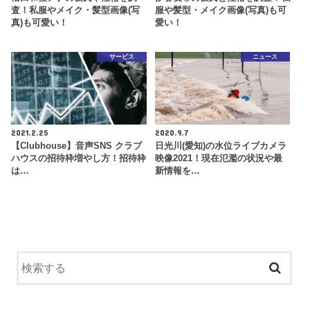
査！私服やメイク・髪型画像(写
服や髪型・メイク画像(写真)も可
真)も可愛い！
愛い！
サービス
ニュース
2021.2.25
2020.9.7
【Clubhouse】音声SNS クラブ
日光川(愛知)の水位ライブカメラ
ハウスの招待枠増やし方！招待枠
映像2021！現在氾濫の状況や最
は…
新情報を…