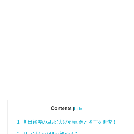
Contents
[
hide
]
1
川田裕美の旦那(夫)の顔画像と名前を調査！
2
旦那(夫)との馴れ初めは？