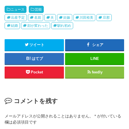
ニュース
芸能
出産予定
名前
夫
妊娠
川田裕美
旦那
結婚
顔が変わった
馴れ初め
ツイート
シェア
はてブ
LINE
Pocket
feedly
コメントを残す
メールアドレスが公開されることはありません。
*
が付いている
欄は必須項目です