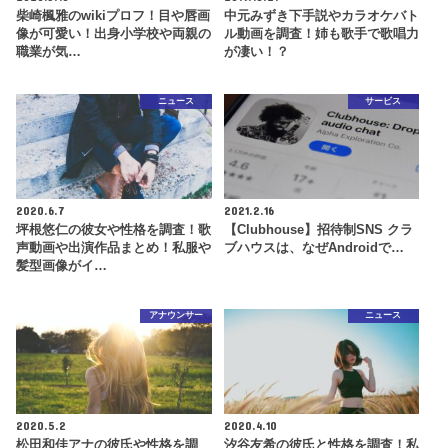
柴崎楓雅のwikiプロフ！目や唇画
中元みずき下手説やカラオケバト
像が可愛い！出身小学校や両親の
ル動画を調査！姉も歌手で歌唱力
職業が気…
が凄い！？
ニュース
サービス
2020.6.7
2021.2.16
坪根悠仁の彼女や性格を調査！歌
【Clubhouse】招待制SNS クラ
声動画や出演作品まとめ！私服や
ブハウスは、なぜAndroidで…
髪型画像がイ…
アナウンサー
ニュース
2020.5.2
2020.4.10
松田和佳アナの彼氏や性格を調
汐谷友希の彼氏と性格を調査！私