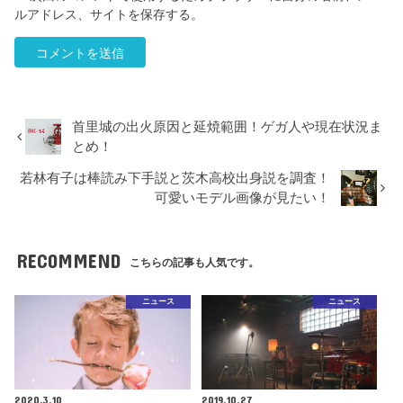
ルアドレス、サイトを保存する。
首里城の出火原因と延焼範囲！ゲガ人や現在状況ま
とめ！
若林有子は棒読み下手説と茨木高校出身説を調査！
可愛いモデル画像が見たい！
RECOMMEND
こちらの記事も人気です。
ニュース
ニュース
2020.3.10
2019.10.27