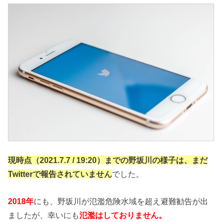
現時点（2021.7.7 / 19:20）までの野坂川の様子は、まだ
Twitterで報告されていません
でした。
2018年
にも、野坂川が氾濫危険水域を超え避難勧告が出
ましたが、幸いにも
氾濫はしておりません
。