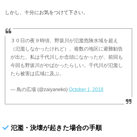
しかし、十分にお気をつけて下さい。
３０日の夜９時頃、野坂川が氾濫危険水域を超え
（氾濫しなかったけれど）、複数の地区に避難勧告
が出た。私は千代川しか念頭になかったが、前回も
今回も野坂川がやばかったらしい。千代川が氾濫し
たら被害は広域に及ぶ。
— 鳥の広場 (@zaiyaneko)
October 1, 2018
氾濫・決壊が起きた場合の手順