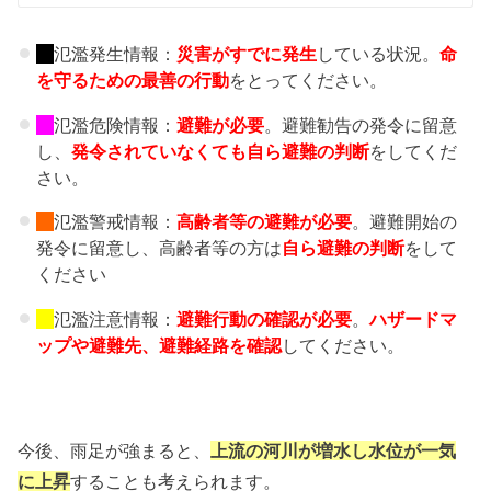
氾濫発生情報：
災害がすでに発生
している状況。
命
を守るための最善の行動
をとってください。
氾濫危険情報：
避難が必要
。避難勧告の発令に留意
し、
発令されていなくても自ら避難の判断
をしてくだ
さい。
氾濫警戒情報：
高齢者等の避難
が必要
。避難開始の
発令に留意し、高齢者等の方は
自ら避難の判断
をして
ください
氾濫注意情報：
避難行動の確認が必要
。
ハザードマ
ップや避難先、
避難経路を確認
してください。
今後、雨足が強まると、
上流の河川が増水し水位が一気
に上昇
することも考えられます。