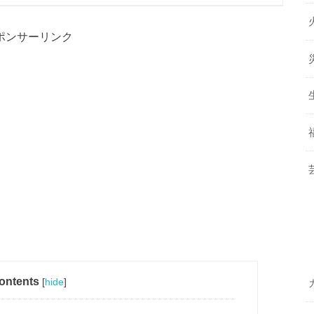
ポンサーリンク
ontents
[
hide
]