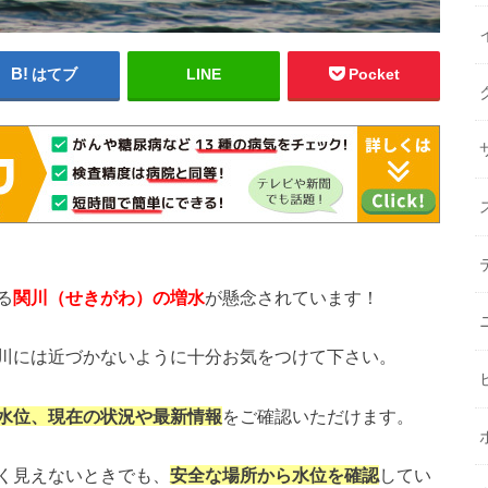
はてブ
LINE
Pocket
る
関川
（せきがわ）の増水
が懸念されています！
川には近づかないように十分お気をつけて下さい。
水位、現在の状況や最新情報
をご確認いただけます。
く見えないときでも、
安全な場所から水位を確認
してい