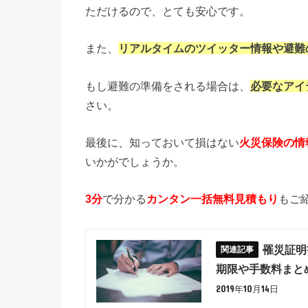
ただけるので、とても安心です。
また、
リアルタイムのツイッター情報や避難
もし避難の準備をされる場合は、
必要なアイ
さい。
最後に、知っておいて損はない
火災保険の情
いかがでしょうか。
3分
で分かる
カンタン一括無料見積もり
もご
罹災証明
期限や手数料まと
2019年10月14日