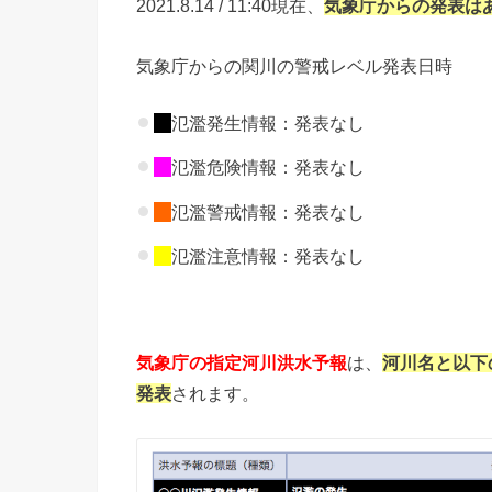
2021.8.14 / 11:40現在、
気象庁からの
発表は
気象庁からの関川の警戒レベル発表日時
氾濫発生情報：発表なし
氾濫危険情報：発表なし
氾濫警戒情報：発表なし
氾濫注意情報：発表なし
気象庁の指定河川洪水予報
は、
河川名と以下
発表
されます。