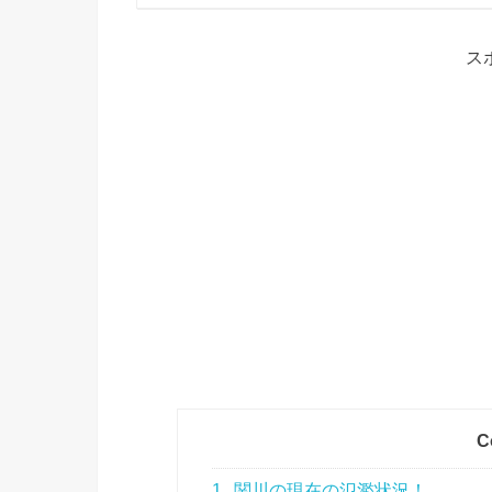
ス
C
1
関川の現在の氾濫状況！