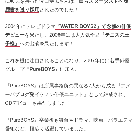
に興味を持った滝口幸広さんは、
自らスターダストへ履
歴書を送り採用
されたのでした！
2004年にテレビドラマ
『WATER BOYS2』で念願の俳優
デビュー
を果たし、2006年には大人気作品
『テニスの王
子様』
への出演を果たします！
これを機に注目されることになり、2007年には若手俳優
グループ
『PureBOYS』
に加入。
『PureBOYS』は所属事務所の異なる7人から成る『アメ
ーバブログ発イケメン俳優ユニット』として結成され、
CDデビューも果たしました！
『PureBOYS』卒業後も舞台やドラマ、映画、バラエティ
番組など、幅広く活躍していました。