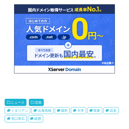
ニュース
芸能
イタリアン
出身高校
場所
大学
実家
店名
滝口幸広
経歴