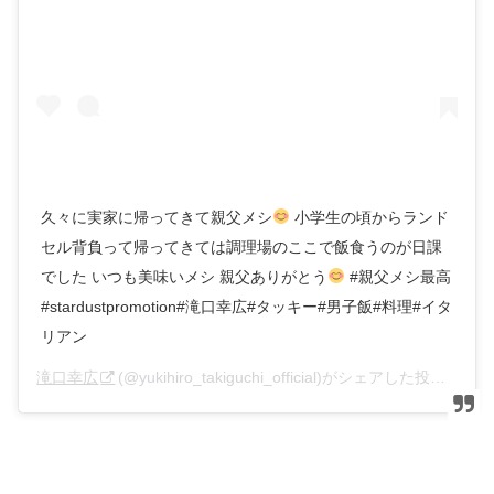
久々に実家に帰ってきて親父メシ
小学生の頃からランド
セル背負って帰ってきては調理場のここで飯食うのが日課
でした いつも美味いメシ 親父ありがとう
#親父メシ最高
#stardustpromotion#滝口幸広#タッキー#男子飯#料理#イタ
リアン
滝口幸広
(@yukihiro_takiguchi_official)がシェアした投稿 –
20