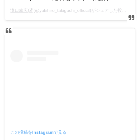
滝口幸広
(@yukihiro_takiguchi_official)がシェアした投稿 –
20
この投稿をInstagramで見る