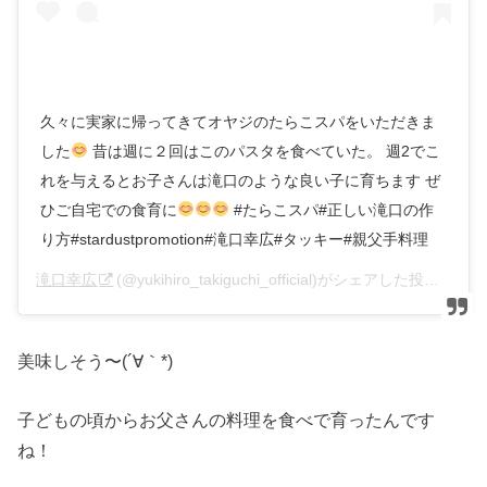
久々に実家に帰ってきてオヤジのたらこスパをいただきま
した
昔は週に２回はこのパスタを食べていた。 週2でこ
れを与えるとお子さんは滝口のような良い子に育ちます ぜ
ひご自宅での食育に
#たらこスパ#正しい滝口の作
り方#stardustpromotion#滝口幸広#タッキー#親父手料理
滝口幸広
(@yukihiro_takiguchi_official)がシェアした投稿 –
20
美味しそう〜(´∀｀*)
子どもの頃からお父さんの料理を食べで育ったんです
ね！