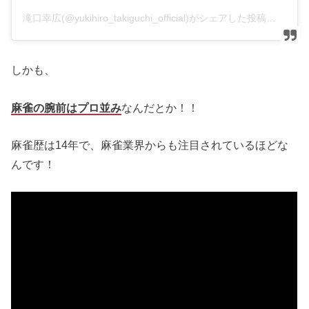
滝口幸広(@yukihiro_takiguchi_official)がシェアした投稿
–
20
しかも、
麻雀の腕前はプロ並み
なんだとか！！
麻雀歴は14年で、麻雀業界からも注目されているほどな
んです！