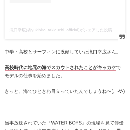
滝口幸広(@yukihiro_takiguchi_official)がシェアした投稿
–
20
中学・高校とサーフィンに没頭していた滝口幸広さん。
高校時代に地元の海でスカウトされたことがキッカケ
で
モデルの仕事を始めました。
きっと、海でひときわ目立っていたんでしょうね〜(。-∀-)
当事放送されていた『WATER BOYS』の現場を見て俳優