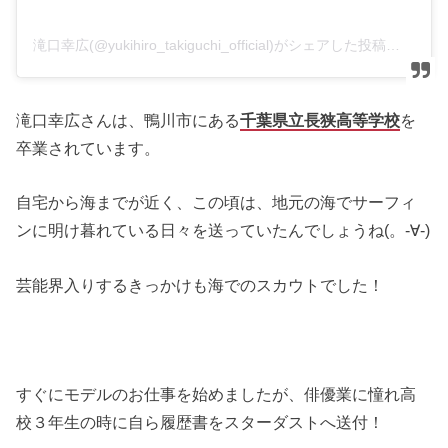
滝口幸広(@yukihiro_takiguchi_official)がシェアした投稿
–
20
滝口幸広さんは、鴨川市にある
千葉県立長狭高等学校
を
卒業されています。
自宅から海までが近く、この頃は、地元の海でサーフィ
ンに明け暮れている日々を送っていたんでしょうね(。-∀-)
芸能界入りするきっかけも海でのスカウトでした！
すぐにモデルのお仕事を始めましたが、俳優業に憧れ高
校３年生の時に自ら履歴書をスターダストへ送付！