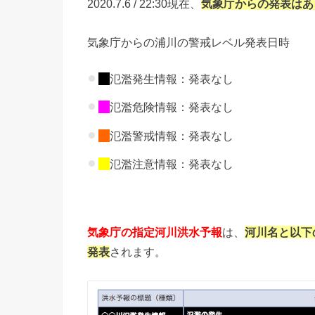
2020.7.6 / 22:30現在、
気象庁からの
発表はあ
気象庁からの浦川の警戒レベル発表日時
氾濫発生情報：発表なし
氾濫危険情報：発表なし
氾濫警戒情報：発表なし
氾濫注意情報：発表なし
気象庁の指定河川洪水予報
は、
河川名と以下
発表
されます。