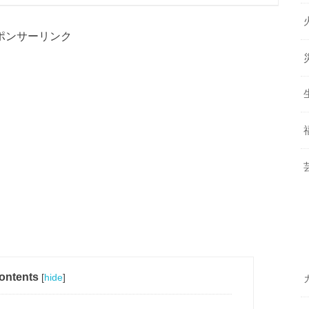
ポンサーリンク
ontents
[
hide
]