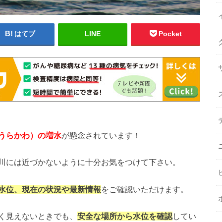
はてブ
LINE
Pocket
うらかわ
）の増水
が懸念されています！
川には近づかないように十分お気をつけて下さい。
水位、現在の状況や最新情報
をご確認いただけます。
く見えないときでも、
安全な場所から水位を確認
してい