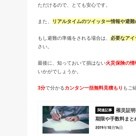
ただけるので、とても安心です。
また、
リアルタイムのツイッター情報や避難
もし避難の準備をされる場合は、
必要なアイ
さい。
最後に、知っておいて損はない
火災保険の情
いかがでしょうか。
3分
で分かる
カンタン一括無料見積もり
もご
罹災証明
期限や手数料まと
2019年10月14日