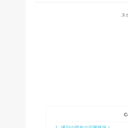
ス
C
1
浦川の現在の氾濫状況！