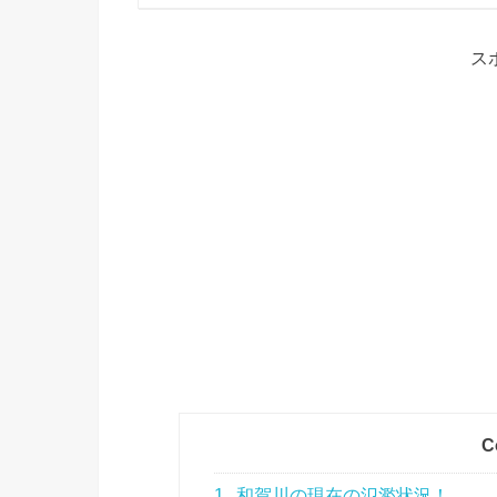
ス
C
1
和賀川の現在の氾濫状況！