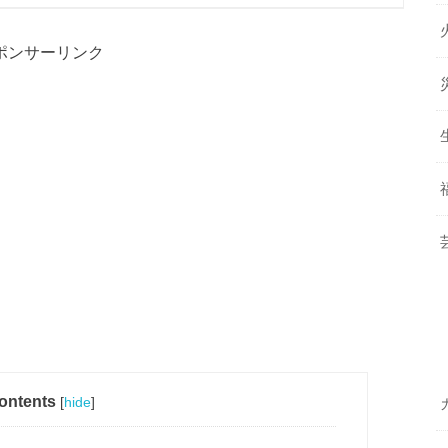
ポンサーリンク
ontents
[
hide
]