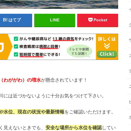
はてブ
LINE
Pocket
（わがが
わ
）の増水
が懸念されています！
川には近づかないように十分お気をつけて下さい。
や水位、現在の状況や最新情報
をご確認いただけます。
く見えないときでも、
安全な場所から水位を確認
してい