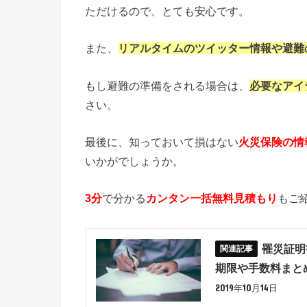
ただけるので、とても安心です。
また、
リアルタイムのツイッター情報や避難
もし避難の準備をされる場合は、
必要なアイ
さい。
最後に、知っておいて損はない
火災保険の情
いかがでしょうか。
3分
で分かる
カンタン一括無料見積もり
もご
罹災証明
期限や手数料まと
2019年10月14日