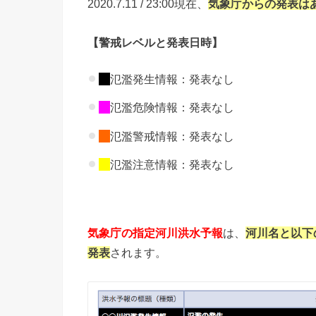
2020.7.11 / 23:00現在、
気象庁からの
発表は
【警戒レベルと発表日時】
氾濫発生情報：発表なし
氾濫危険情報：発表なし
氾濫警戒情報：発表なし
氾濫注意情報：発表なし
気象庁の指定河川洪水予報
は、
河川名と以下
発表
されます。