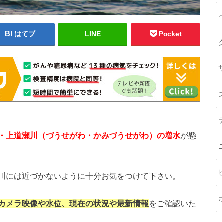
はてブ
LINE
Pocket
・上道瀬川
（づうせがわ・かみづうせがわ）の増水
が懸
川には近づかないように十分お気をつけて下さい。
カメラ映像や水位、現在の状況や最新情報
をご確認いた