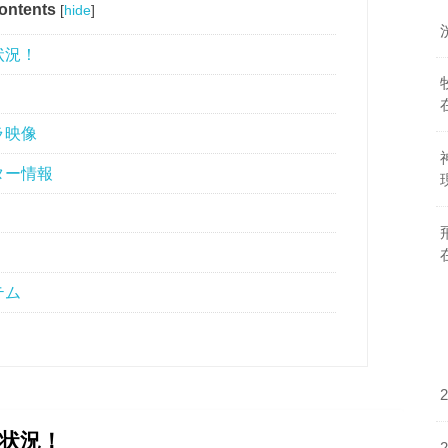
ontents
[
hide
]
状況！
ラ映像
ター情報
テム
状況！