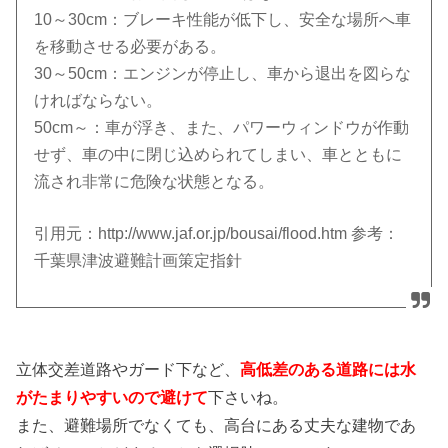
10～30cm：ブレーキ性能が低下し、安全な場所へ車
を移動させる必要がある。
30～50cm：エンジンが停止し、車から退出を図らな
ければならない。
50cm～：車が浮き、また、パワーウィンドウが作動
せず、車の中に閉じ込められてしまい、車とともに
流され非常に危険な状態となる。
引用元：http://www.jaf.or.jp/bousai/flood.htm 参考：
千葉県津波避難計画策定指針
立体交差道路やガード下など、
高低差のある道路には水
がたまりやすいので避けて
下さいね。
また、避難場所でなくても、高台にある丈夫な建物であ