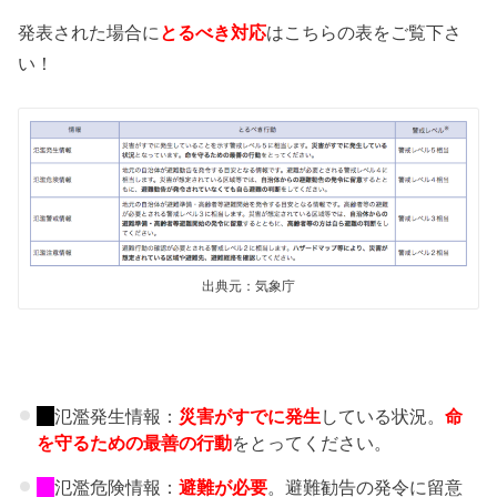
発表された場合に
とるべき対応
はこちらの表をご覧下さ
い！
出典元：気象庁
氾濫発生情報：
災害がすでに発生
している状況。
命
を守るための最善の行動
をとってください。
氾濫危険情報：
避難が必要
。避難勧告の発令に留意