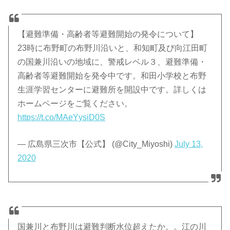
【避難準備・高齢者等避難開始の発令について】
23時に布野町の布野川沿いと、和知町及び向江田町
の国兼川沿いの地域に、警戒レベル３、避難準備・
高齢者等避難開始を発令中です。和田小学校と布野
生涯学習センターに避難所を開設中です。詳しくは
ホームページをご覧ください。
https://t.co/MAeYysiD0S
— 広島県三次市【公式】 (@City_Miyoshi)
July 13,
2020
国兼川と布野川は避難判断水位超えたか。。江の川