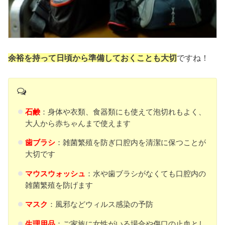
余裕を持って日頃から準備しておくことも大切
ですね！
石鹸
：身体や衣類、食器類にも使えて泡切れもよく、
大人から赤ちゃんまで使えます
歯ブラシ
：雑菌繁殖を防ぎ口腔内を清潔に保つことが
大切です
マウスウォッシュ
：水や歯ブラシがなくても口腔内の
雑菌繁殖を防げます
マスク
：風邪などウィルス感染の予防
生理用品
：ご家族に女性がいる場合や傷口の止血とし