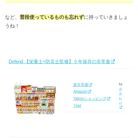
など、
普段使っているものも忘れず
に持っていきましょ
うね！
Defend 【栄養士×防災士監修】５年保存の非常食
by
楽天市場
カ
Amazon
エ
レ
Yahooショッピング
バ
7net