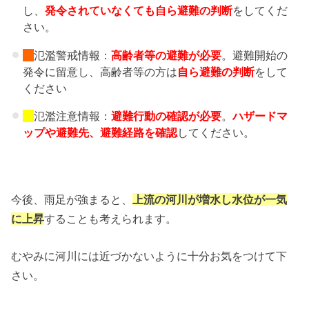
し、
発令されていなくても自ら避難の判断
をしてくだ
さい。
氾濫警戒情報：
高齢者等の避難
が必要
。避難開始の
発令に留意し、高齢者等の方は
自ら避難の判断
をして
ください
氾濫注意情報：
避難行動の確認が必要
。
ハザードマ
ップや避難先、
避難経路を確認
してください。
今後、雨足が強まると、
上流の河川が増水し水位が一気
に上昇
することも考えられます。
むやみに河川には近づかないように十分お気をつけて下
さい。