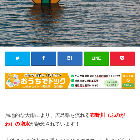
LINE
局地的な大雨により、広島県を流れる
布野川
（ふのが
わ
）の増水
が懸念されています！