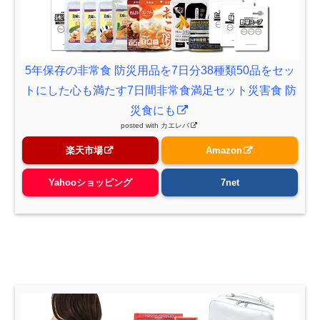
5年保存の非常食 防災用品を7日分38種類50品をセッ
トにした心も満たす7日間非常食満足セット災害食 防
災食にも
posted with
カエレバ
楽天市場
Amazon
Yahooショッピング
7net