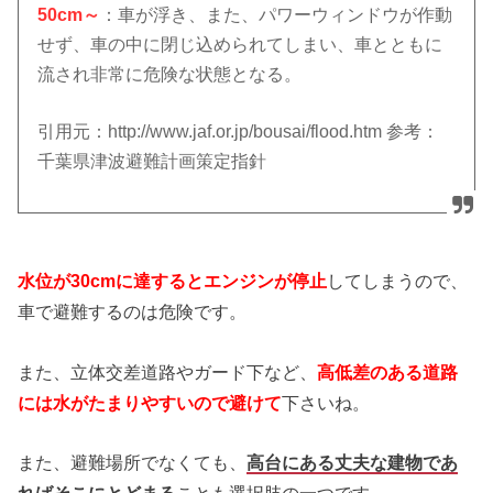
50cm～
：車が浮き、また、パワーウィンドウが作動
せず、車の中に閉じ込められてしまい、車とともに
流され非常に危険な状態となる。
引用元：http://www.jaf.or.jp/bousai/flood.htm 参考：
千葉県津波避難計画策定指針
水位が30cmに達するとエンジンが停止
してしまうので、
車で避難するのは危険です。
また、立体交差道路やガード下など、
高低差のある道路
には水がたまりやすいので避けて
下さいね。
また、避難場所でなくても、
高台にある丈夫な建物であ
ればそこにとどまる
ことも選択肢の一つです。