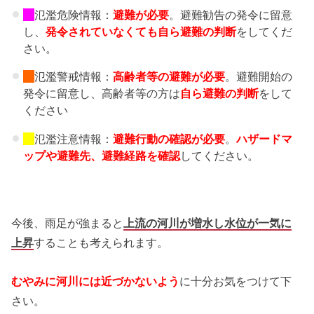
氾濫危険情報：
避難が必要
。避難勧告の発令に留意
し、
発令されていなくても自ら避難の判断
をしてくだ
さい。
氾濫警戒情報：
高齢者等の避難
が必要
。避難開始の
発令に留意し、高齢者等の方は
自ら避難の判断
をして
ください
氾濫注意情報：
避難行動の確認が必要
。
ハザードマ
ップや避難先、
避難経路を確認
してください。
今後、雨足が強まると
上流の河川が増水し水位が一気に
上昇
することも考えられます。
むやみに河川には近づかない
よう
に十分お気をつけて下
さい。