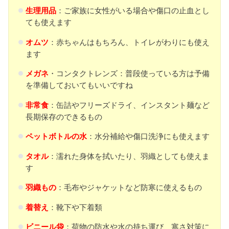
生理用品
：ご家族に女性がいる場合や傷口の止血とし
ても使えます
オムツ
：赤ちゃんはもちろん、トイレがわりにも使え
ます
メガネ
・コンタクトレンズ：普段使っている方は予備
を準備しておいてもいいですね
非常食
：缶詰やフリーズドライ、インスタント麺など
長期保存のできるもの
ペットボトルの水
：水分補給や傷口洗浄にも使えます
タオル
：濡れた身体を拭いたり、羽織としても使えま
す
羽織もの
：毛布やジャケットなど防寒に使えるもの
着替え
：靴下や下着類
ビニール袋
：荷物の防水や水の持ち運び、寒さ対策に