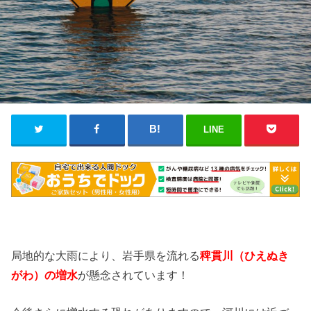
LINE
局地的な大雨により、岩手県を流れる
稗貫川
（ひえぬき
が
わ
）の増水
が懸念されています！