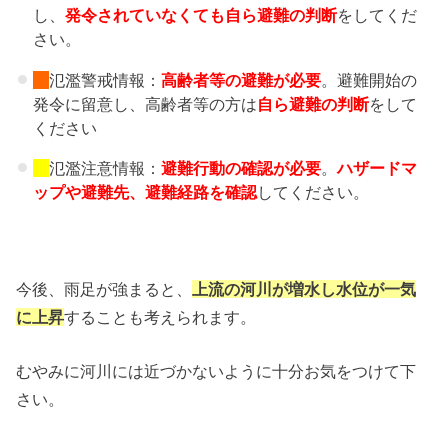
し、
発令されていなくても自ら避難の判断
をしてくだ
さい。
氾濫警戒情報：
高齢者等の避難
が必要
。避難開始の
発令に留意し、高齢者等の方は
自ら避難の判断
をして
ください
氾濫注意情報：
避難行動の確認が必要
。
ハザードマ
ップや避難先、
避難経路を確認
してください。
今後、雨足が強まると、
上流の河川が増水し水位が一気
に上昇
することも考えられます。
むやみに河川には近づかないように十分お気をつけて下
さい。