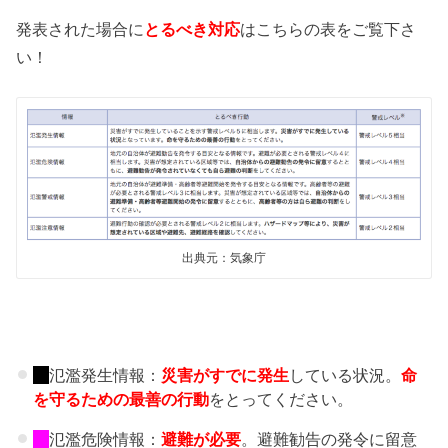
発表された場合に
とるべき対応
はこちらの表をご覧下さ
い！
出典元：気象庁
氾濫発生情報：
災害がすでに発生
している状況。
命
を守るための最善の行動
をとってください。
氾濫危険情報：
避難が必要
。避難勧告の発令に留意