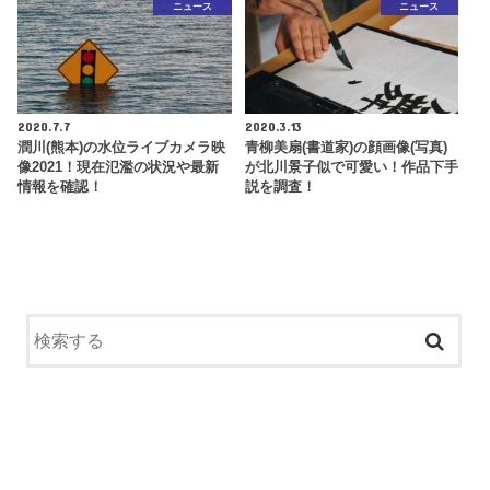
ニュース
ニュース
2020.7.7
2020.3.13
潤川(熊本)の水位ライブカメラ映
青柳美扇(書道家)の顔画像(写真)
像2021！現在氾濫の状況や最新
が北川景子似で可愛い！作品下手
情報を確認！
説を調査！