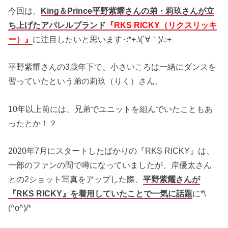
今回は、
King＆Prince平野紫耀さんの弟・莉玖さんが立
ち上げたアパレルブランド
『RKS RICKY（リクスリッキ
ー）』
に注目したいと思います･:*+.\(´∀｀)/.:+
平野紫耀さんの3歳年下で、小さいころは一緒にダンスを
習っていたという弟の莉玖（りく）さん。
10年以上前には、兄弟でユニットを組んでいたこともあ
ったとか！？
2020年7月にスタートしたばかりの『RKS RICKY』は、
一部のファンの間で噂になっていましたが、岸優太さん
との2ショット写真をアップした際、
平野紫耀さんが
『RKS RICKY』を着用していたことで一気に話題
に*\
(^o^)/*