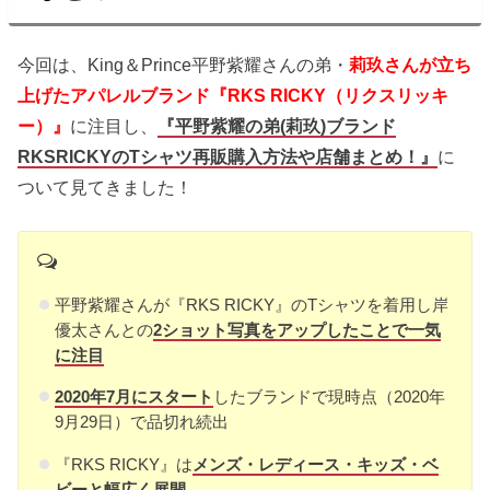
今回は、King＆Prince平野紫耀さんの弟・
莉玖さんが立ち
上げたアパレルブランド『RKS RICKY（リクスリッキ
ー）』
に注目し、
『平野紫耀の弟(莉玖)ブランド
RKSRICKYのTシャツ再販購入方法や店舗まとめ！』
に
ついて見てきました！
平野紫耀さんが『RKS RICKY』のTシャツを着用し岸
優太さんとの
2ショット写真をアップしたことで一気
に注目
2020年7月にスタート
したブランドで現時点（2020年
9月29日）で品切れ続出
『RKS RICKY』は
メ
ンズ・レディース・キッズ・ベ
ビーと幅広く展開