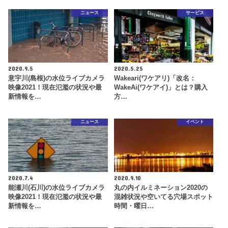
ニュース
サービス
2020.9.5
2020.5.25
意宇川(島根)の水位ライブカメラ
Wakeari(ワケアリ)「改名：
映像2021！現在氾濫の状況や最
WakeAi(ワケアイ)」とは？購入
新情報を…
方…
ニュース
イベント
2020.7.4
2020.9.10
能瀬川(石川)の水位ライブカメラ
丸の内イルミネーション2020の
映像2021！現在氾濫の状況や最
混雑状況や空いてる穴場スポット
新情報を…
時間・曜日…