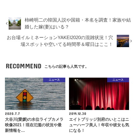
柿崎明二の韓国人説や国籍・本名を調査！家族や結
婚した嫁(妻)はいる？
お台場イルミネーションYAKEI2020の混雑状況！穴
場スポットや空いてる時間帯＆曜日はここ！
RECOMMEND
こちらの記事も人気です。
ニュース
ニュース
2020.7.7
2019.12.30
大谷川(愛媛)の水位ライブカメラ
エイトブリッジ別府のいとこはニ
映像2021！現在氾濫の状況や最
ューハーフ美人！年収や彼女も気
新情報を…
になる！