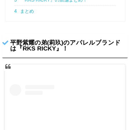
4
まとめ
平野紫耀の弟(莉玖)のアパレルブランド
は『RKS RICKY』！