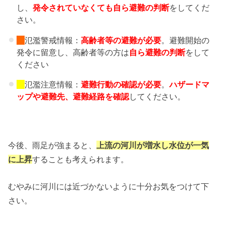
し、
発令されていなくても自ら避難の判断
をしてくだ
さい。
氾濫警戒情報：
高齢者等の避難
が必要
。避難開始の
発令に留意し、高齢者等の方は
自ら避難の判断
をして
ください
氾濫注意情報：
避難行動の確認が必要
。
ハザードマ
ップや避難先、
避難経路を確認
してください。
今後、雨足が強まると、
上流の河川が増水し水位が一気
に上昇
することも考えられます。
むやみに河川には近づかないように十分お気をつけて下
さい。