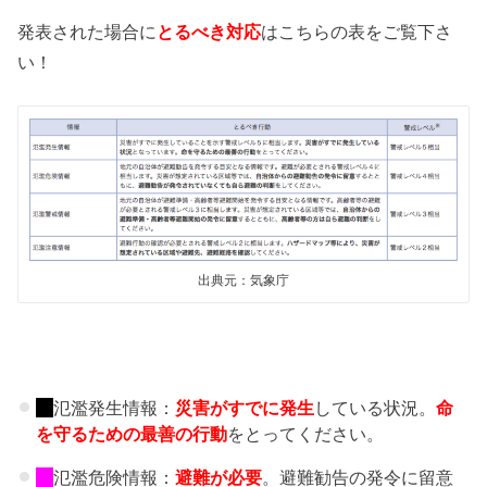
発表された場合に
とるべき対応
はこちらの表をご覧下さ
い！
出典元：気象庁
氾濫発生情報：
災害がすでに発生
している状況。
命
を守るための最善の行動
をとってください。
氾濫危険情報：
避難が必要
。避難勧告の発令に留意