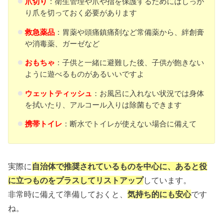
爪切り
：衛生管理や爪や指を保護するためにはしっか
り爪を切っておく必要があります
救急薬品
：胃薬や頭痛鎮痛剤など常備薬から、絆創膏
や消毒薬、ガーゼなど
おもちゃ
：子供と一緒に避難した後、子供が飽きない
ように遊べるものがあるいいですよ
ウェットティッシュ
：お風呂に入れない状況では身体
を拭いたり、アルコール入りは除菌もできます
携帯トイレ
：断水でトイレが使えない場合に備えて
実際に
自治体で推奨されているものを中心に、あると役
に立つものをプラスしてリストアップ
しています。
非常時に備えて準備しておくと、
気持ち的にも安心
です
ね。