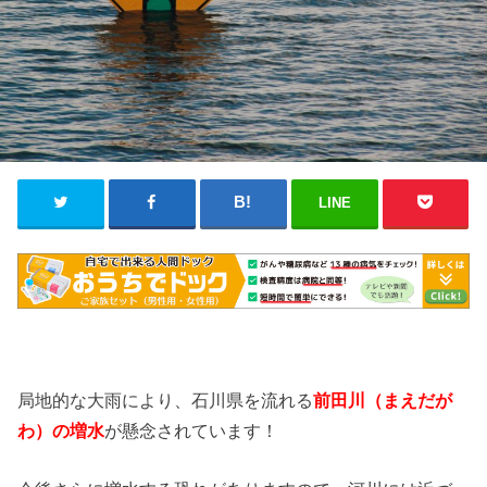
LINE
局地的な大雨により、石川県を流れる
前田川
（まえだが
わ）の増水
が懸念されています！