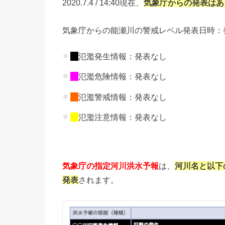
2020.7.4 / 14:40現在、
気象庁からの
発表はあ
気象庁からの能瀬川の警戒レベル発表日時：
氾濫発生情報：発表なし
氾濫危険情報：発表なし
氾濫警戒情報：発表なし
氾濫注意情報：発表なし
気象庁の指定河川洪水予報
は、
河川名と以下
発表
されます。