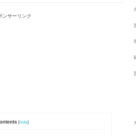
ポンサーリンク
ontents
[
hide
]