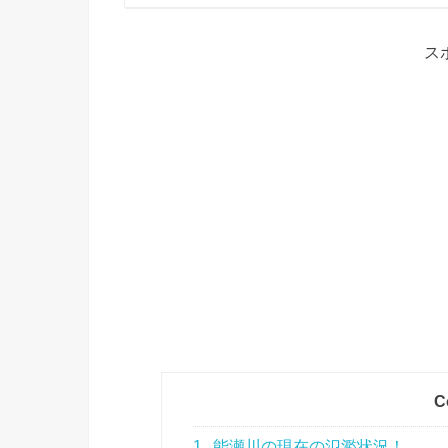
ス
C
1
能瀬川の現在の氾濫状況！