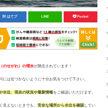
はてブ
LINE
Pocket
（のせがわ）の増水
が懸念されています！
川には近づかないように十分お気をつけて下さい。
や水位、現在の状況や最新情報
をご確認いただけます。
く見えないときでも、
安全な場所から水位を確認
してい