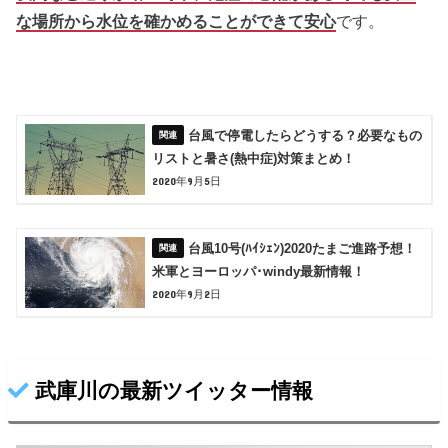
な場所から水位を確かめることができて安心
です。
台風で停電したらどうする？必要なもの
リストと暑さ(熱中症)対策まとめ！
2020年9月5日
台風10号(ﾊｲｼｪﾝ)2020たまご進路予想！
米軍とヨーロッパ･windy最新情報！
2020年9月2日
武庫川の最新ツイッター情報