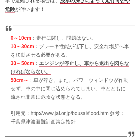
車で避難される場合は、
浸水の深さによって走行可否や
危険
が伴います！
0～10cm
：走行に関し、問題はない。
10～30cm
：ブレーキ性能が低下し、安全な場所へ車
を移動させる必要がある。
30～50cm
：
エンジンが停止し、車から退出を図らな
ければならない。
50cm～
：車が浮き、また、パワーウィンドウが作動
せず、車の中に閉じ込められてしまい、車とともに
流され非常に危険な状態となる。
引用元：http://www.jaf.or.jp/bousai/flood.htm 参考：
千葉県津波避難計画策定指針