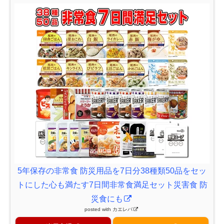
5年保存の非常食 防災用品を7日分38種類50品をセッ
トにした心も満たす7日間非常食満足セット災害食 防
災食にも
posted with
カエレバ