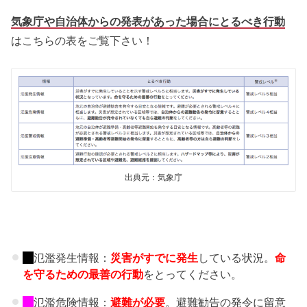
気象庁や自治体からの発表があった場合にとるべき行動
はこちらの表をご覧下さい！
出典元：気象庁
氾濫発生情報：
災害がすでに発生
している状況。
命
を守るための最善の行動
をとってください。
氾濫危険情報：
避難が必要
。避難勧告の発令に留意