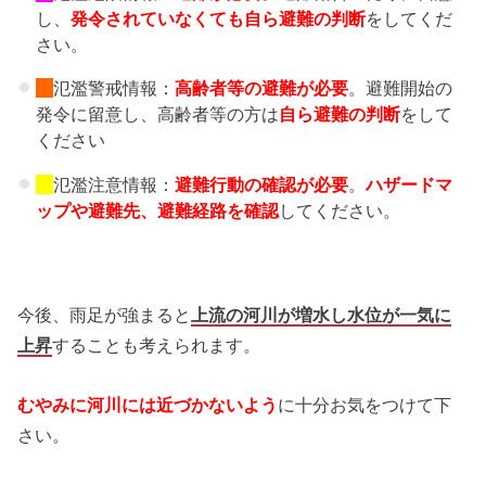
し、
発令されていなくても自ら避難の判断
をしてくだ
さい。
氾濫警戒情報：
高齢者等の避難
が必要
。避難開始の
発令に留意し、高齢者等の方は
自ら避難の判断
をして
ください
氾濫注意情報：
避難行動の確認が必要
。
ハザードマ
ップや避難先、
避難経路を確認
してください。
今後、雨足が強まると
上流の河川が増水し水位が一気に
上昇
することも考えられます。
むやみに河川には近づかない
よう
に十分お気をつけて下
さい。