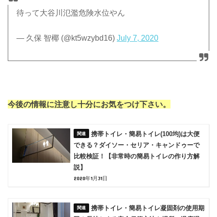
待って大谷川氾濫危険水位やん
— 久保 智椰 (@kt5wzybd16)
July 7, 2020
今後の情報に注意し十分にお気をつけ下さい。
携帯トイレ・簡易トイレ(100均)は大便
できる？ダイソー・セリア・キャンドゥーで
比較検証！【非常時の簡易トイレの作り方解
説】
2020年1月31日
携帯トイレ・簡易トイレ凝固剤の使用期