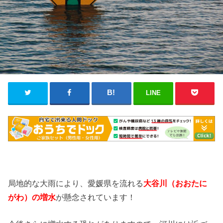
LINE
局地的な大雨により、愛媛県を流れる
大谷川
（おおたに
がわ
）の増水
が懸念されています！