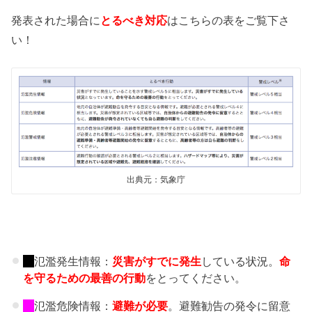
発表された場合に
とるべき対応
はこちらの表をご覧下さ
い！
出典元：気象庁
氾濫発生情報：
災害がすでに発生
している状況。
命
を守るための最善の行動
をとってください。
氾濫危険情報：
避難が必要
。避難勧告の発令に留意