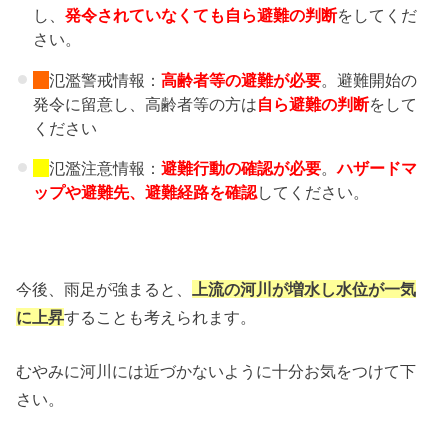
し、
発令されていなくても自ら避難の判断
をしてくだ
さい。
氾濫警戒情報：
高齢者等の避難
が必要
。避難開始の
発令に留意し、高齢者等の方は
自ら避難の判断
をして
ください
氾濫注意情報：
避難行動の確認が必要
。
ハザードマ
ップや避難先、
避難経路を確認
してください。
今後、雨足が強まると、
上流の河川が増水し水位が一気
に上昇
することも考えられます。
むやみに河川には近づかないように十分お気をつけて下
さい。