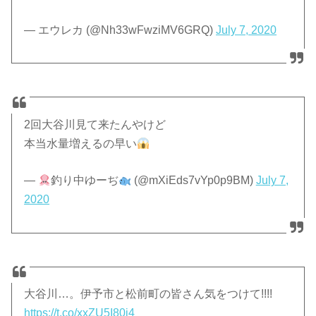
— エウレカ (@Nh33wFwziMV6GRQ)
July 7, 2020
2回大谷川見て来たんやけど
本当水量増えるの早い
—
釣り中ゆーぢ
(@mXiEds7vYp0p9BM)
July 7,
2020
大谷川…。伊予市と松前町の皆さん気をつけて!!!!
https://t.co/xxZU5I80j4