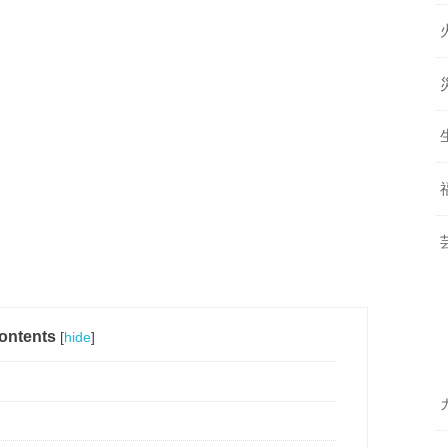
ontents
[
hide
]