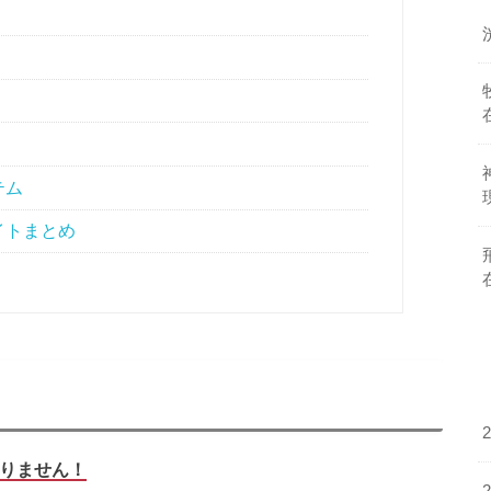
テム
イトまとめ
りません！