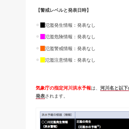
【警戒レベルと発表日時】
氾濫発生情報：発表なし
氾濫危険情報：発表なし
氾濫警戒情報：発表なし
氾濫注意情報：発表なし
気象庁の指定河川洪水予報
は、
河川名と以下
発表
されます。