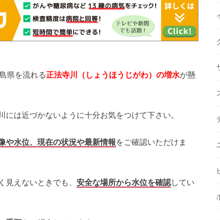
島県を流れる
正法寺川
（しょうほうじがわ
）の増水
が懸
川には近づかないように十分お気をつけて下さい。
像や水位、現在の状況や最新情報
をご確認いただけま
く見えないときでも、
安全な場所から水位を確認
してい