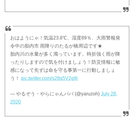
おはようにゃ！気温23.8℃、湿度89％、大雨警報発
令中の胎内市 雨降りのたるが橋周辺です★
胎内川の水量が多く濁っています。時折強く雨が降
ったりしますので気を付けましょう！防災情報に敏
感になって先ずは命を守る事第一に行動しましょ
う！
pic.twitter.com/s28q5V2g9j
— やるぞう・やらにゃんパパ (@yaruzoh)
July 28,
2020