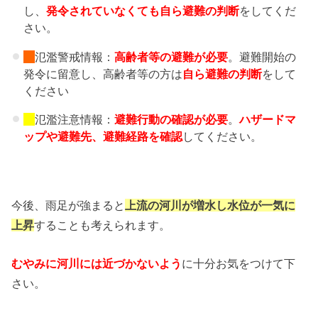
し、
発令されていなくても自ら避難の判断
をしてくだ
さい。
氾濫警戒情報：
高齢者等の避難
が必要
。避難開始の
発令に留意し、高齢者等の方は
自ら避難の判断
をして
ください
氾濫注意情報：
避難行動の確認が必要
。
ハザードマ
ップや避難先、
避難経路を確認
してください。
今後、雨足が強まると
上流の河川が増水し水位が一気に
上昇
することも考えられます。
むやみに河川には近づかない
よう
に十分お気をつけて下
さい。