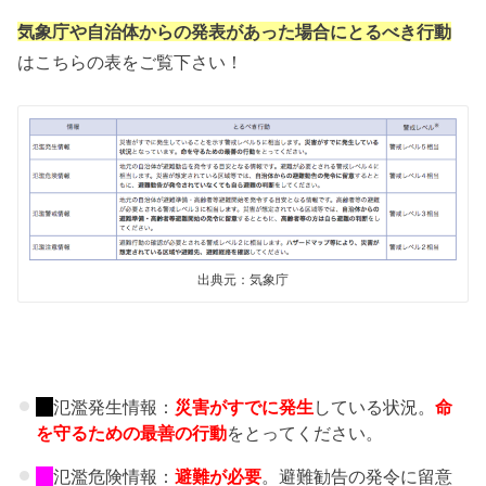
気象庁や自治体からの発表があった場合にとるべき行動
はこちらの表をご覧下さい！
出典元：気象庁
氾濫発生情報：
災害がすでに発生
している状況。
命
を守るための最善の行動
をとってください。
氾濫危険情報：
避難が必要
。避難勧告の発令に留意