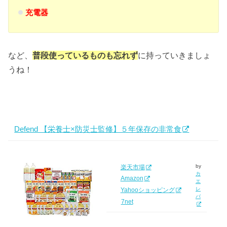
充電器
など、
普段使っているものも忘れず
に持っていきましょ
うね！
Defend 【栄養士×防災士監修】５年保存の非常食
by
楽天市場
カ
Amazon
エ
レ
Yahooショッピング
バ
7net