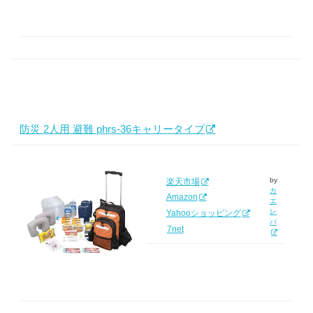
防災 2人用 避難 phrs-36キャリータイプ
by
楽天市場
カ
Amazon
エ
レ
Yahooショッピング
バ
7net