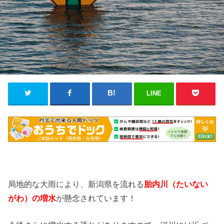
LINE
局地的な大雨により、新潟県を流れる
胎内川
（たいない
がわ
）の増水
が懸念されています！