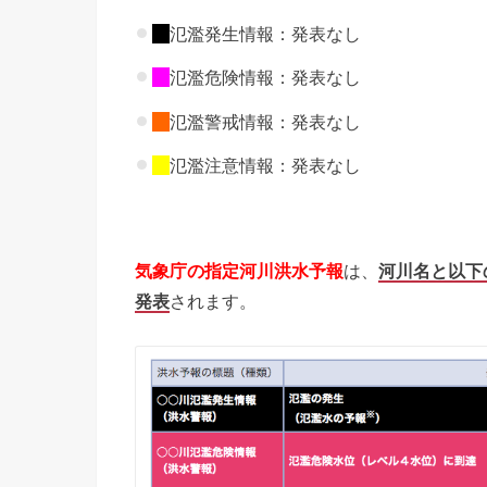
氾濫発生情報：発表なし
氾濫危険情報：発表なし
氾濫警戒情報：発表なし
氾濫注意情報：発表なし
気象庁の指定河川洪水予報
は、
河川名と以下
発表
されます。