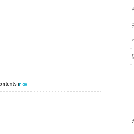
ontents
[
hide
]