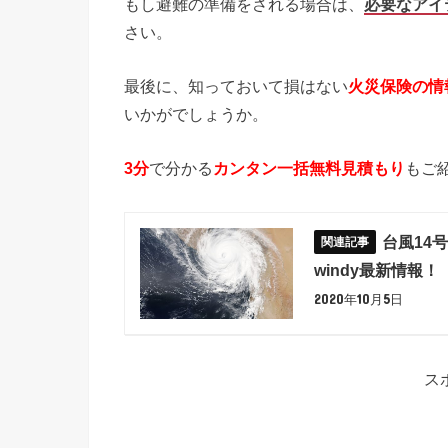
もし避難の準備をされる場合は、
必要なアイ
さい。
最後に、知っておいて損はない
火災保険の情
いかがでしょうか。
3分
で分かる
カンタン一括無料見積もり
もご
台風14号
windy最新情報！
2020年10月5日
ス